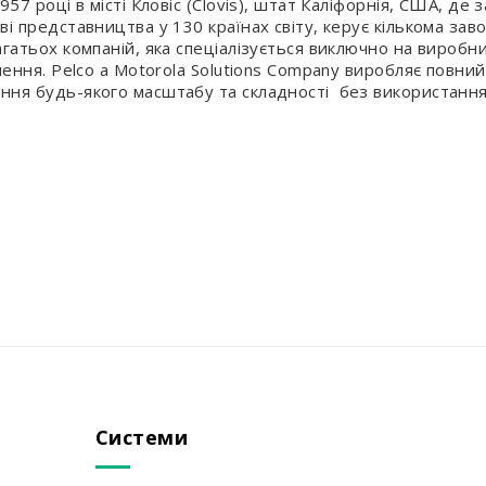
7 році в місті Кловіс (Clovis), штат Каліфорнія, США, де з
ві представництва у 130 країнах світу, керує кількома за
гатьох компаній, яка спеціалізується виключно на вироб
ення. Pelco a Motorola Solutions Company виробляє повний
ня будь-якого масштабу та складності без використання
Системи