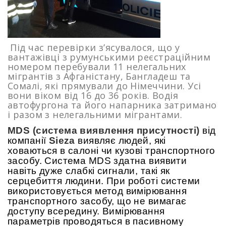
Під час перевірки з’ясувалося, що у
вантажівці з румунськими реєстраційним
номером перебували 11 нелегальних
мігрантів з Афганістану, Бангладеш та
Сомалі, які прямували до Німеччини. Усі
вони віком від 16 до 36 років. Водія
автофургона та його напарника затримано
і разом з нелегальними мігрантами.
MDS (система виявлення присутності)
від
компанії
Sieza
виявляє людей, які
ховаються в салоні чи кузові транспортного
засобу. Система MDS здатна виявити
навіть дуже слабкі сигнали, такі як
серцебиття людини. При роботі системи
використовується метод вимірювання
транспортного засобу, що не вимагає
доступу всередину. Вимірювання
параметрів проводяться в пасивному