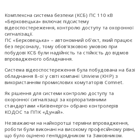
Комплексна система безпеки (КСБ) ПС 110 кВ
«Берковецька» включає підсистему
відеоспостереження, контролю доступу та охоронної
сигналізації.
ПС «Берковецька» – автономний об’єкт, який працює
без персоналу, тому обов’язковою умовою при
побудові КСБ були надійність та стійкість до відмов
впровадженого обладнання.
Система відеоспостереження була побудована на базі
обладнання 8-ої у світі компанії Uniview (КНР) з
використанням промислових комутаторів Comnet.
Як рішення для системи контролю доступу та
охоронної сигналізації за корпоративними
стандартами «Київенерго» обрано контролерів
КОДОС та ППК «Дунай».
Незважаючи на найкоротші терміни впровадження,
роботи були виконані на високому професійному рівні,
що було оцінено генпідрядником та Замовником.