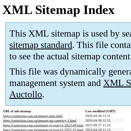
XML Sitemap Index
This XML sitemap is used by se
sitemap standard
. This file cont
to see the actual sitemap content
This file was dynamically gener
management system and
XML Si
Auctollo
.
URL of sub-sitemap
Last modified (GMT)
https://centurions.com.ua/sitemap-misc.html
2026-04-30 12:52
https://centurions.com.ua/sitemap-tax-category-1.html
2026-04-30 12:52
https://centurions.com.ua/sitemap-pt-post-p1-2023-09.html
2023-09-27 11:24
https://centurions.com.ua/sitemap-pt-post-p1-2022-12.html
2023-04-19 11:13